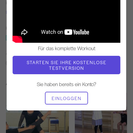
LEHRER
WORKOUT-TEMPO
Lauren Stephen
Ständig
BENÖTIGTE AUSRÜSTUNG
Wunda Stuhl
Für das komplette Workout
ÄHNLICHE KLASSEN FINDEN FÜR
STARTEN SIE IHRE KOSTENLOSE
Fortgeschrittene
20 - 30 min
Wunda Stuhl
TESTVERSION
Andere Workouts, die Ihnen gefallen könnten
Sie haben bereits ein Konto?
EINLOGGEN