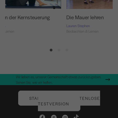
28:51
gen der Kernsteuerung
Die Mauer lehren
phen
Lauren Stephen
 & Lernen
Beobachten & Lernen
Wir lieben es, unserer Gemeinschaft etwas zurückzugeben.
Sehen Sie, wie wir helfen.
STARTEN SIE IHRE KOSTENLOSE
TESTVERSION