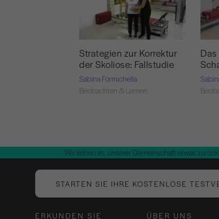
38:36
Strategien zur Korrektur
Das 
der Skoliose: Fallstudie
Scha
Sabina Formichella
Sabin
Beobachten & Lernen
Beoba
Wir lieben es, unserer Gemeinschaft etwas zurück
STARTEN SIE IHRE KOSTENLOSE TESTV
ERKUNDEN SIE
ÜBER UNS