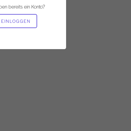
Langsam
ben bereits ein Konto?
BENÖTIGTE AUSRÜSTUNG
EINLOGGEN
Cadillac