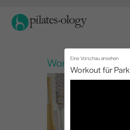
Eine Vorschau ansehen
Workout für Parki
Workout für Par