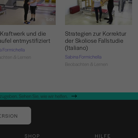
6:01
28:50
Kraftwerk und die
Strategien zur Korrektur
ufel entmystifiziert
der Skoliose Fallstudie
(Italiano)
a Formichella
Sabina Formichella
chten & Lernen
Beobachten & Lernen
zugeben. Sehen Sie, wie wir helfen.
ERSION
SHOP
HILFE