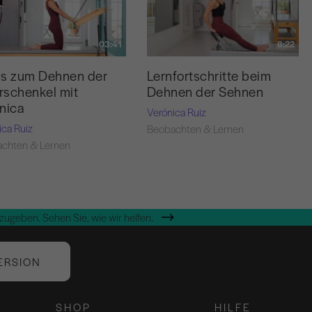
03:41
8:22
ps zum Dehnen der
Lernfortschritte beim
schenkel mit
Dehnen der Sehnen
nica
Verónica Ruiz
ica Ruiz
Beobachten & Lernen
chten & Lernen
zugeben. Sehen Sie, wie wir helfen.
ERSION
SHOP
HILFE