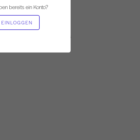
Langsam
ben bereits ein Konto?
BENÖTIGTE AUSRÜSTUNG
EINLOGGEN
Matte
Matte mit magischem Kreis