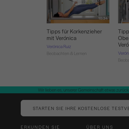
10:34
Tipps für Korkenzieher
Tip
mit Verónica
Ober
Veró
Verónica Ruiz
Verón
Beobachten & Lernen
Beoba
Wir lieben es, unserer Gemeinschaft etwas zurück
STARTEN SIE IHRE KOSTENLOSE TESTV
ERKUNDEN SIE
ÜBER UNS