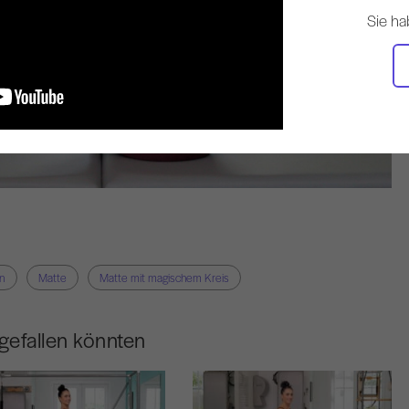
Sie ha
in
Matte
Matte mit magischem Kreis
gefallen könnten