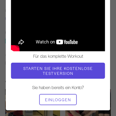
LEHRER
VIDEO ZEIT
Fabien Menegon
9:15
BENÖTIGTE AUSRÜSTUNG
Reformer
ÄHNLICHE KLASSEN FINDEN FÜR
Für das komplette Workout
0 - 10 min
Reformer
STARTEN SIE IHRE KOSTENLOSE
TESTVERSION
Andere Workouts, die Ihnen gefallen könnten
Sie haben bereits ein Konto?
EINLOGGEN