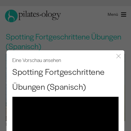
Menü
Spotting Fortgeschrittene Übungen
(Spanisch)
Eine Vorschau ansehen
Modal
Spotting Fortgeschrittene
Übungen (Spanisch)
Beobachten & Lernen