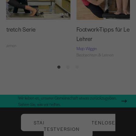
13:18
 Stretch Serie
Footwork-Tipps für Leh
Lehrer
 & Lernen
Mejo Wiggin
Beobachten & Lernen
Wir lieben es, unserer Gemeinschaft etwas zurückzugeben.
Sehen Sie, wie wir helfen.
STARTEN SIE IHRE KOSTENLOSE
TESTVERSION