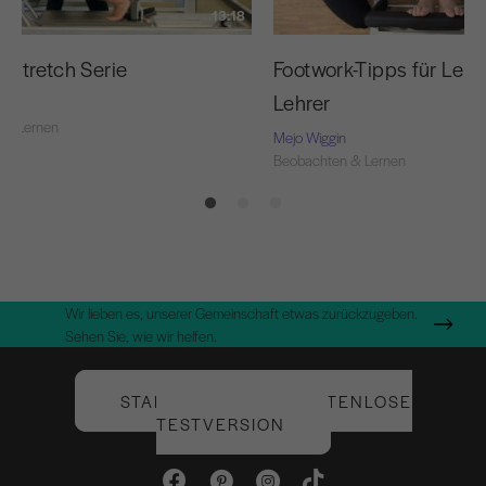
13:18
 Stretch Serie
Footwork-Tipps für Leh
Lehrer
 & Lernen
Mejo Wiggin
Beobachten & Lernen
Wir lieben es, unserer Gemeinschaft etwas zurückzugeben.
Sehen Sie, wie wir helfen.
STARTEN SIE IHRE KOSTENLOSE
TESTVERSION