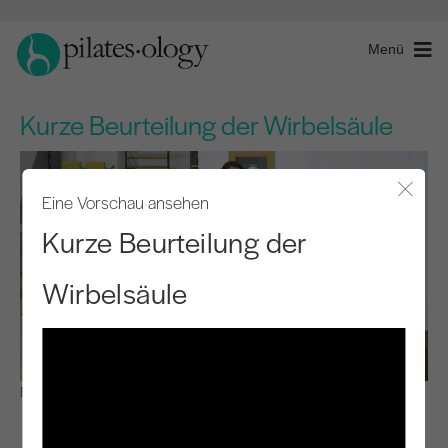
Menü
Kurze Beurteilung der Wirbelsäule
Eine Vorschau ansehen
Modal
Kurze Beurteilung der
Wirbelsäule
Beobachten & Lernen