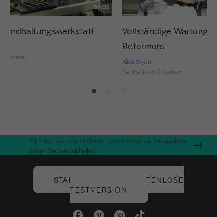
57:05
nstandhaltungswerkstatt
Vollständige Wartung d
Reformers
 & Lernen
Alisa Wyatt
Beobachten & Lernen
Wir lieben es, unserer Gemeinschaft etwas zurückzugeben.
Sehen Sie, wie wir helfen.
STARTEN SIE IHRE KOSTENLOSE
TESTVERSION