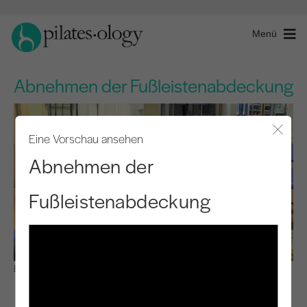
Menü
Abnehmen der Fußleistenabdeckung
Eine Vorschau ansehen
Modal
Abnehmen der
Fußleistenabdeckung
Beobachten & Lernen