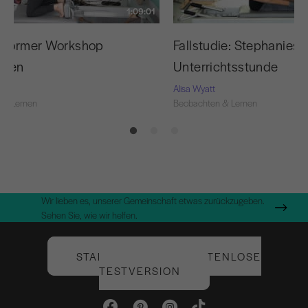
1:09:01
eformer Workshop
Fallstudie: Stephanies 
chten
Unterrichtsstunde
Alisa Wyatt
 & Lernen
Beobachten & Lernen
Wir lieben es, unserer Gemeinschaft etwas zurückzugeben.
Sehen Sie, wie wir helfen.
STARTEN SIE IHRE KOSTENLOSE
TESTVERSION