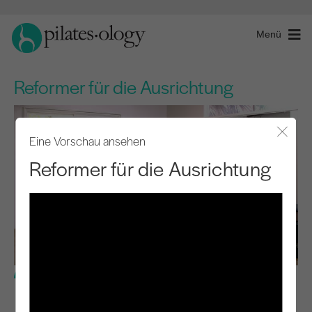
Menü
Reformer für die Ausrichtung
Eine Vorschau ansehen
Modal
Reformer für die Ausrichtung
Mittlere Stufe