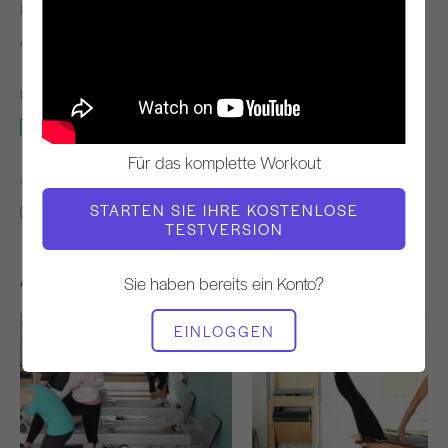
LEHRER
WORKOUT-TEMPO
Alisa Wyatt
Langsam
BENÖTIGTE AUSRÜSTUNG
Reformer
Für das komplette Workout
ÄHNLICHE KLASSEN FINDEN FÜR
STARTEN SIE IHRE KOSTENLOSE
Zwischenbericht
40 - 50 min
Reformer
TESTVERSION
Andere Workouts, die Ihnen gefallen könnten
Sie haben bereits ein Konto?
EINLOGGEN