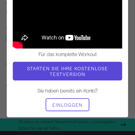
LEHRER
WORKOUT-TEMPO
Miriam Sanchez
Ständig
BENÖTIGTE AUSRÜSTUNG
Reformer
Für das komplette Workout
ÄHNLICHE KLASSEN FINDEN FÜR
Grundlegend
20 - 30 min
Reformer
STARTEN SIE IHRE KOSTENLOSE
TESTVERSION
Andere Workouts, die Ihnen gefallen könnten
Sie haben bereits ein Konto?
EINLOGGEN
Wir lieben es, unserer Gemeinschaft etwas zurückzugeben.
Sehen Sie, wie wir helfen.