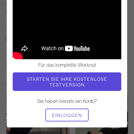
LEHRER
WORKOUT-TEMPO
Molly Niles Renshaw
Langsam
BENÖTIGTE AUSRÜSTUNG
Matte
ÄHNLICHE KLASSEN FINDEN FÜR
Zwischenbericht
20 - 30 min
Matte
Für das komplette Workout
STARTEN SIE IHRE KOSTENLOSE
Andere Workouts, die Ihnen gefallen könnten
TESTVERSION
Sie haben bereits ein Konto?
EINLOGGEN