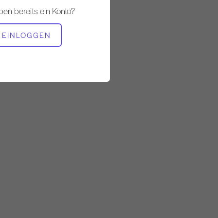
Ständig
ben bereits ein Konto?
BENÖTIGTE AUSRÜSTUNG
EINLOGGEN
Matte