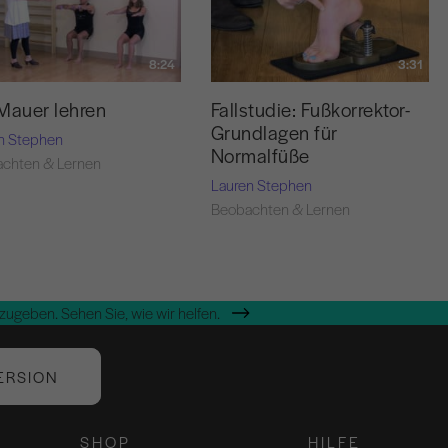
8:24
3:31
Mauer lehren
Fallstudie: Fußkorrektor-
Grundlagen für
n Stephen
Normalfüße
chten & Lernen
Lauren Stephen
Beobachten & Lernen
zugeben. Sehen Sie, wie wir helfen.
ERSION
SHOP
HILFE