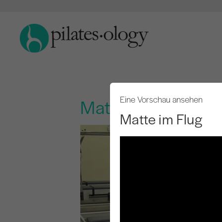
Eine Vorschau ansehen
Matte im Flug
Matte im Flug