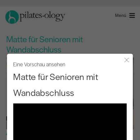
Menü
Matte für Senioren mit
Wandabschluss
Eine Vorschau ansehen
Modal
Matte für Senioren mit
Wandabschluss
Grundstufe