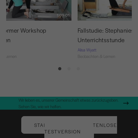
1:09:01
eformer Workshop
Fallstudie: Stephanies 
chten
Unterrichtsstunde
Alisa Wyatt
 & Lernen
Beobachten & Lernen
Wir lieben es, unserer Gemeinschaft etwas zurückzugeben.
Sehen Sie, wie wir helfen.
STARTEN SIE IHRE KOSTENLOSE
TESTVERSION