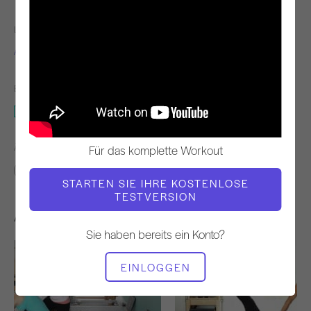
LEHRER
WORKOUT-TEMPO
Alisa Wyatt
Langsam
BENÖTIGTE AUSRÜSTUNG
Matte
ÄHNLICHE KLASSEN FINDEN FÜR
Für das komplette Workout
Grundlegend
10 - 20 min
Matte
STARTEN SIE IHRE KOSTENLOSE
TESTVERSION
Andere Workouts, die Ihnen gefallen könnten
Sie haben bereits ein Konto?
EINLOGGEN