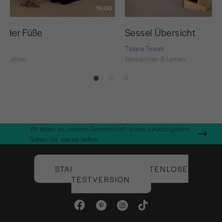
16:00
ur der Füße
Sessel Übersicht
ti
Tiziana Trovati
 & Lernen
Beobachten & Lernen
Wir lieben es, unserer Gemeinschaft etwas zurückzugeben.
Sehen Sie, wie wir helfen.
STARTEN SIE IHRE KOSTENLOSE
TESTVERSION