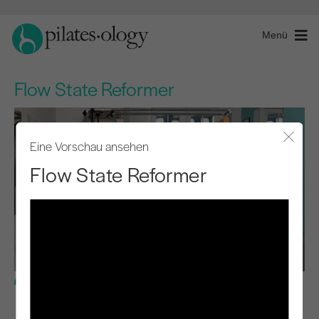
Menü
Flow State Reformer
Eine Vorschau ansehen
Modal
Flow State Reformer
Fortgeschrittene Stufe