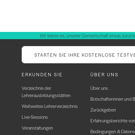
Wir lieben es, unserer Gemeinschaft etwas zurück
STARTEN SIE IHRE KOSTENLOSE TESTV
ERKUNDEN SIE
ÜBER UNS
Verzeichnis der
Über uns
Lehrerausbildungsstätten
Botschafterinnen und B
Weltweites Lehrerverzeichnis
Zurückgeben
Live-Sessions
Erfahrungsberichte von
Veranstaltungen
Bedingungen & Datens