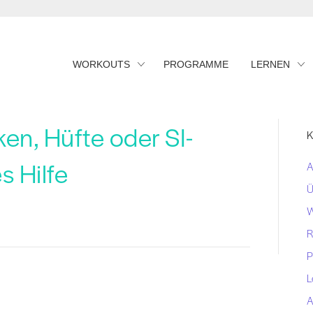
WORKOUTS
PROGRAMME
LERNEN
en, Hüfte oder SI-
K
s Hilfe
A
Ü
W
R
P
L
A