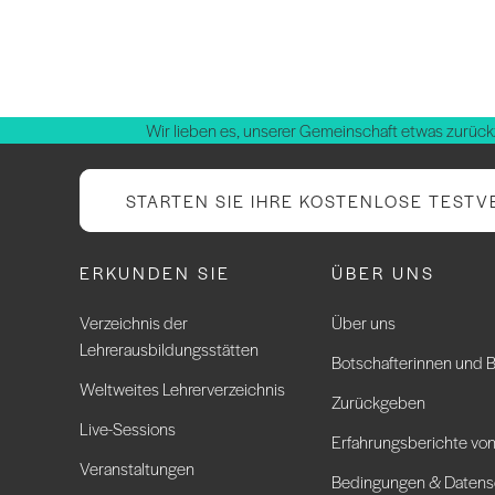
Wir lieben es, unserer Gemeinschaft etwas zurück
STARTEN SIE IHRE KOSTENLOSE TESTV
ERKUNDEN SIE
ÜBER UNS
Verzeichnis der
Über uns
Lehrerausbildungsstätten
Botschafterinnen und B
Weltweites Lehrerverzeichnis
Zurückgeben
Live-Sessions
Erfahrungsberichte von
Veranstaltungen
Bedingungen & Datens