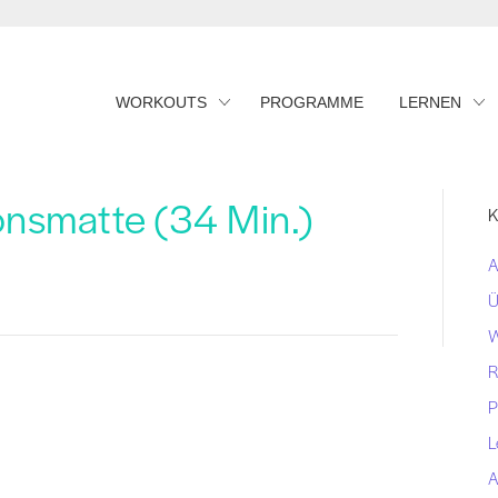
WORKOUTS
PROGRAMME
LERNEN
ionsmatte (34 Min.)
K
A
Ü
W
R
P
L
A