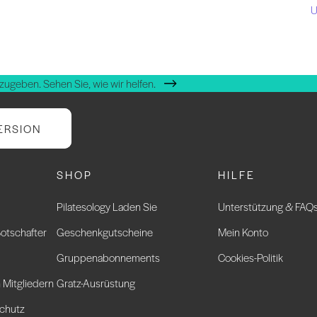
U
zugeben. Sehen Sie, wie wir helfen.
ERSION
SHOP
HILFE
Pilatesology Laden Sie
Unterstützung & FAQ
otschafter
Geschenkgutscheine
Mein Konto
Gruppenabonnements
Cookies-Politik
 Mitgliedern
Gratz-Ausrüstung
chutz