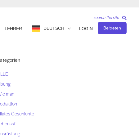
search the site
Beitreten
DEUTSCH
LEHRER
LOGIN
ategorien
LLE
bung
ie man
edaktion
ilates Geschichte
ebensstil
usrüstung