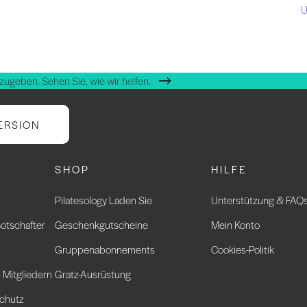
U
zugeben. Sehen Sie, wie wir helfen.
ERSION
SHOP
HILFE
Pilatesology Laden Sie
Unterstützung & FAQ
otschafter
Geschenkgutscheine
Mein Konto
Gruppenabonnements
Cookies-Politik
 Mitgliedern
Gratz-Ausrüstung
chutz