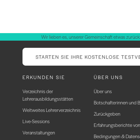
Wir lieben es, unserer Gemeinschaft etwas zurück
STARTEN SIE IHRE KOSTENLOSE TESTV
ERKUNDEN SIE
ÜBER UNS
Verzeichnis der
Über uns
Lehrerausbildungsstätten
Botschafterinnen und B
Weltweites Lehrerverzeichnis
Zurückgeben
Live-Sessions
Erfahrungsberichte von
Veranstaltungen
Bedingungen & Datens