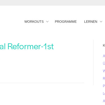
WORKOUTS
PROGRAMME
LERNEN
l Reformer-1st
K
)
A
Ü
W
R
P
L
A