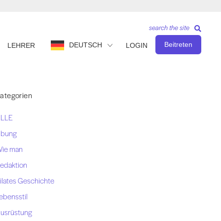
search the site
Beitreten
DEUTSCH
LEHRER
LOGIN
ategorien
LLE
bung
ie man
edaktion
ilates Geschichte
ebensstil
usrüstung