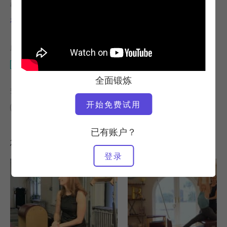
教师
锻炼速度
布鲁克-西勒
慢
所需设备
万达椅
全面锻炼
查找类似课程
开始免费试用
中级
40 - 50 分钟
万达椅
已有账户？
您可能喜欢的其他锻炼
登录