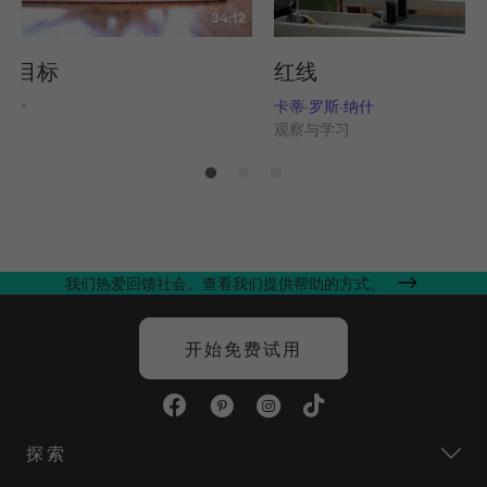
34:12
的目标
红线
-纳什
卡蒂-罗斯-纳什
习
观察与学习
我们热爱回馈社会。查看我们提供帮助的方式。
开始免费试用
探索