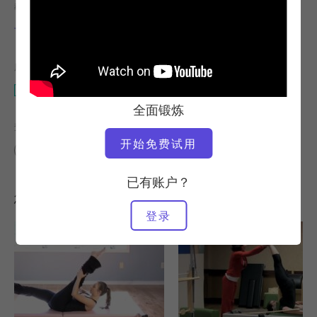
教师
锻炼速度
卡蒂-罗斯-纳什
慢
所需设备
垫子
全面锻炼
查找类似课程
开始免费试用
中级
60+ 分钟
垫子
已有账户？
您可能喜欢的其他锻炼
登录