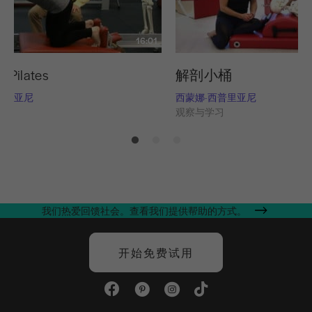
16:01
ilates
解剖小桶
普里亚尼
西蒙娜-西普里亚尼
习
观察与学习
我们热爱回馈社会。查看我们提供帮助的方式。
开始免费试用