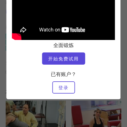
教师
锻炼速度
西蒙娜-西普里亚尼
稳定
所需设备
塔楼
凯迪拉克
全面锻炼
断头台
开始免费试用
查找类似课程
高级
10 - 20 分钟
塔楼
凯迪拉克
断头台
已有账户？
登录
您可能喜欢的其他锻炼