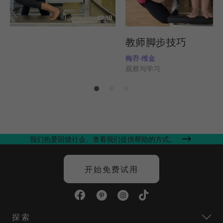
13:18
列
教师脚步技巧
姆斯
梅乔-维金
习
观察与学习
我们热爱回馈社会。查看我们提供帮助的方式。
开始免费试用
探索