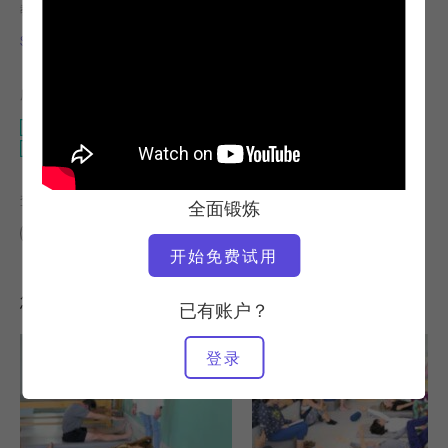
教师
锻炼速度
Sonje Mayo
稳定
所需设备
塔楼
凯迪拉克
查找类似课程
全面锻炼
高级
60+ 分钟
塔楼
凯迪拉克
开始免费试用
您可能喜欢的其他锻炼
已有账户？
登录