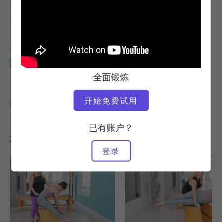
教师
锻炼速度
艾米-伯杰
慢
所需设备
垫子
全面锻炼
查找类似课程
开始免费试用
基础
20 - 30 分钟
垫子
已有账户？
您可能喜欢的其他锻炼
登录