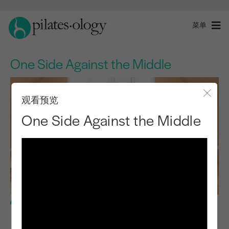
菜单
One Side Against the Middle
观看预览
关闭
One Side Against the Middle
高级