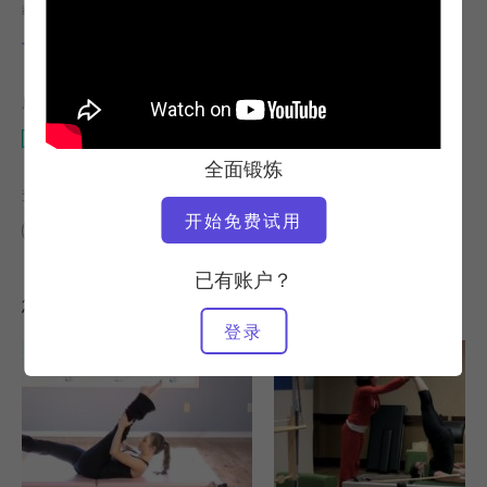
教师
锻炼速度
卡蒂-罗斯-纳什
快速
所需设备
垫子
全面锻炼
查找类似课程
开始免费试用
高级
40 - 50 分钟
垫子
已有账户？
您可能喜欢的其他锻炼
登录