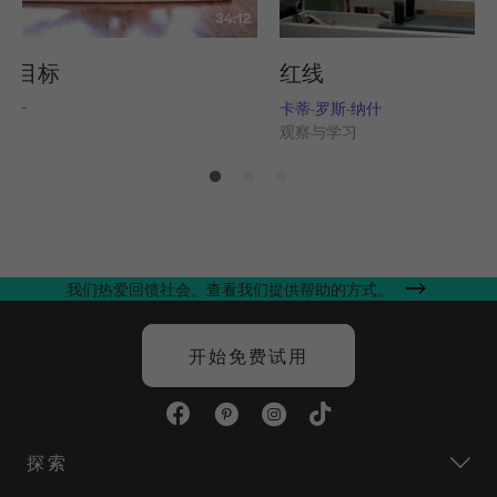
34:12
的目标
红线
-纳什
卡蒂-罗斯-纳什
习
观察与学习
我们热爱回馈社会。查看我们提供帮助的方式。
开始免费试用
探索