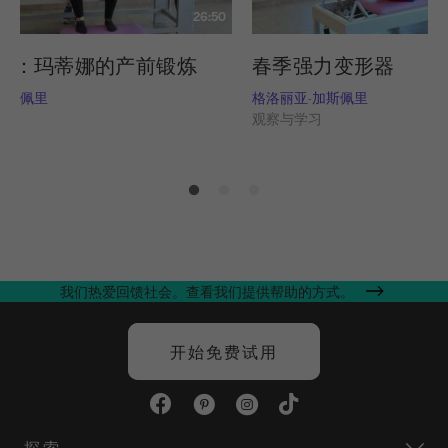
26:50
究：玛蒂娜的产前锻炼
春季强力变形器
加斯佩里
格洛丽亚-加斯佩里
习
观察与学习
我们热爱回馈社会。查看我们提供帮助的方式。
开始免费试用
探索