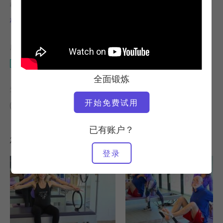
教师
锻炼速度
格洛丽亚-加斯佩里
稳定
所需设备
改革者
全面锻炼
查找类似课程
开始免费试用
高级
60+ 分钟
改革者
已有账户？
您可能喜欢的其他锻炼
登录