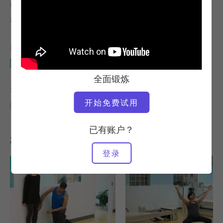
教师
锻炼速度
布雷特-霍华德
稳定
所需设备
凯迪拉克
全面锻炼
查找类似课程
开始免费试用
高级
60+ 分钟
凯迪拉克
已有账户？
您可能喜欢的其他锻炼
登录