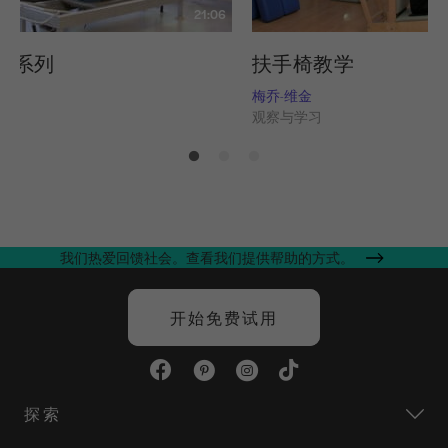
21:06
艇系列
扶手椅教学
姆斯
梅乔-维金
习
观察与学习
我们热爱回馈社会。查看我们提供帮助的方式。
开始免费试用
探索