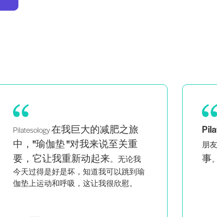
在我巨大的减肥之旅
Pi
Pilatesology
中，"瑜伽垫 "对我来说至关重
朋
要，它让我重新动起来
事
。无论我
今天过得是好是坏，知道我可以跳到瑜
伽垫上运动和呼吸，这让我很欣慰。