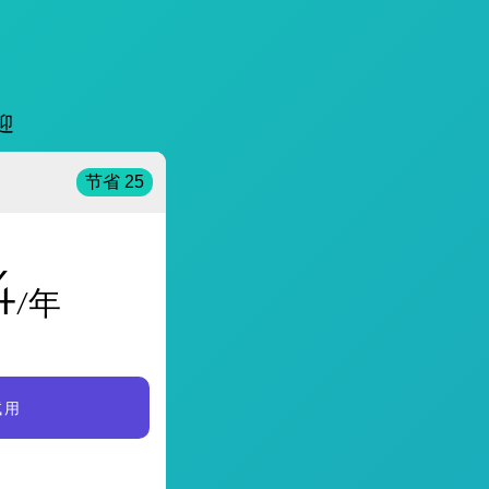
迎
节省 25
4
/年
试用