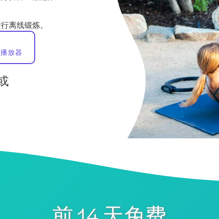
进行离线锻炼。
歌播放器
或
前 14 天免费