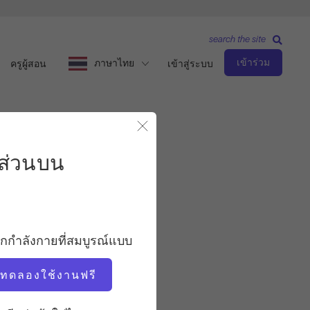
search the site
เข้าร่วม
ภาษาไทย
ครูผู้สอน
เข้าสู่ระบบ
ดหลังส่วนบน
ปิดโมดอล
ส่วนบน
ระดับขั้นสูง
ครู
อกกำลังกายที่สมบูรณ์แบบ
แซนดี้ ชิโมดะ
่มทดลองใช้งานฟรี
จังหวะการออกกำลังกาย