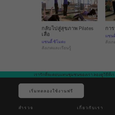
52:52
กลับไปสู่สุขภาพ Pilates
การป
เสื่อ
แซนดี
แซนดี้ ชิโมดะ
สังเก
สังเกตและเรียนรู้
เรารักที่จะตอบแทนชุมชนของเรา ลองดูวิธีที่เร
เริ่มทดลองใช้งานฟรี
สำรวจ
เกี่ยวกับเรา