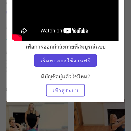
ครู
จังหวะการออกกำลังกาย
เอมี่ เบอร์เกอร์
ช้า
อุปกรณ์ที่ต้องใช้
การยืน Pilates & กำแพง
เพื่อการออกกำลังกายที่สมบูรณ์แบบ
ค้นหาชั้นเรียนที่คล้ายคลึงกันสำหรับ
เริ่มทดลองใช้งานฟรี
พื้นฐาน
10 - 20 นาที
20 - 30 นาที
การยืน Pilates & กำแพง
มีบัญชีอยู่แล้วใช่ไหม?
การออกกำลังกายอื่น ๆ ที่คุณอาจชอบ
เข้าสู่ระบบ