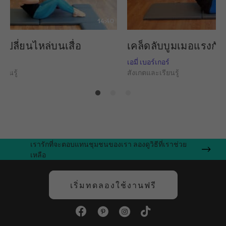
14:40
เปลี่ยนไหล่บนเสื่อ
เคล็ดลับบูมเมอแรงกับเ
กอร์
เอมี่ เบอร์เกอร์
ียนรู้
สังเกตและเรียนรู้
เรารักที่จะตอบแทนชุมชนของเรา ลองดูวิธีที่เราช่วย
เหลือ
เริ่มทดลองใช้งานฟรี