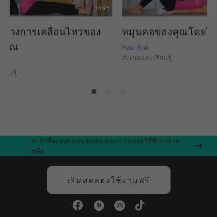
14:21
ุงช่วงการเคลื่อนไหวของ
หมุนคอของคุณโดยไม่
งคุณ
Peter Roël
สังเกตและเรียนรู้
ียนรู้
เรารักที่จะตอบแทนชุมชนของเรา ลองดูวิธีที่เราช่วย
เหลือ
เริ่มทดลองใช้งานฟรี