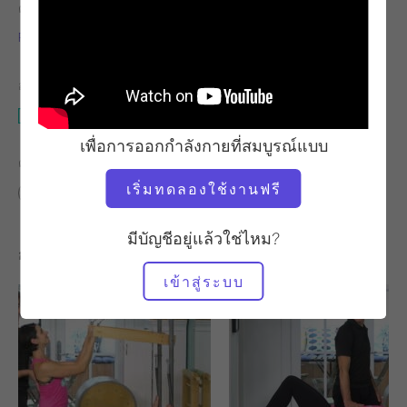
ครู
จังหวะการออกกำลังกาย
Peter Roël
มั่นคง
อุปกรณ์ที่ต้องใช้
นักปฏิรูป
เพื่อการออกกำลังกายที่สมบูรณ์แบบ
ค้นหาชั้นเรียนที่คล้ายคลึงกันสำหรับ
เริ่มทดลองใช้งานฟรี
ขั้นสูง
60+ นาที
นักปฏิรูป
มีบัญชีอยู่แล้วใช่ไหม?
การออกกำลังกายอื่น ๆ ที่คุณอาจชอบ
เข้าสู่ระบบ