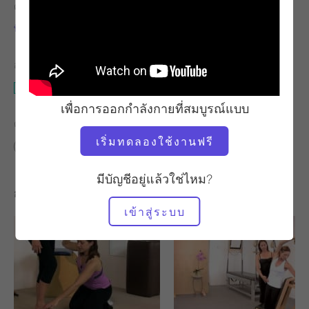
ครู
จังหวะการออกกำลังกาย
ทิเซียน่า โตรวาตี
มั่นคง
อุปกรณ์ที่ต้องใช้
คาดิลแลค
เพื่อการออกกำลังกายที่สมบูรณ์แบบ
ค้นหาชั้นเรียนที่คล้ายคลึงกันสำหรับ
เริ่มทดลองใช้งานฟรี
ขั้นสูง
50 - 60 นาที
คาดิลแลค
มีบัญชีอยู่แล้วใช่ไหม?
การออกกำลังกายอื่น ๆ ที่คุณอาจชอบ
เข้าสู่ระบบ