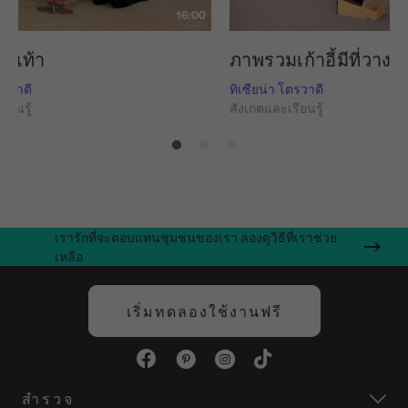
16:00
ไขเท้า
ภาพรวมเก้าอี้มีที่วาง
ตรวาตี
ทิเซียน่า โตรวาตี
ียนรู้
สังเกตและเรียนรู้
เรารักที่จะตอบแทนชุมชนของเรา ลองดูวิธีที่เราช่วย
เหลือ
เริ่มทดลองใช้งานฟรี
สำรวจ