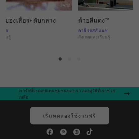
34:12
ายของเสื่อระดับกลาง
ด้ายสีแดง™
์ แนช
คาธี่ รอสส์ แนช
ียนรู้
สังเกตและเรียนรู้
เรารักที่จะตอบแทนชุมชนของเรา ลองดูวิธีที่เราช่วย
เหลือ
เริ่มทดลองใช้งานฟรี