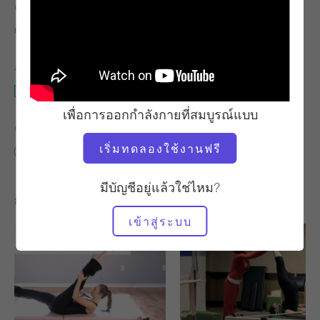
ครู
จังหวะการออกกำลังกาย
คาธี่ รอสส์ แนช
ช้า
อุปกรณ์ที่ต้องใช้
ที่แก้ไขนิ้วเท้า
เพื่อการออกกำลังกายที่สมบูรณ์แบบ
ค้นหาชั้นเรียนที่คล้ายคลึงกันสำหรับ
เริ่มทดลองใช้งานฟรี
พื้นฐาน
30 - 40 นาที
ที่แก้ไขนิ้วเท้า
มีบัญชีอยู่แล้วใช่ไหม?
การออกกำลังกายอื่น ๆ ที่คุณอาจชอบ
เข้าสู่ระบบ