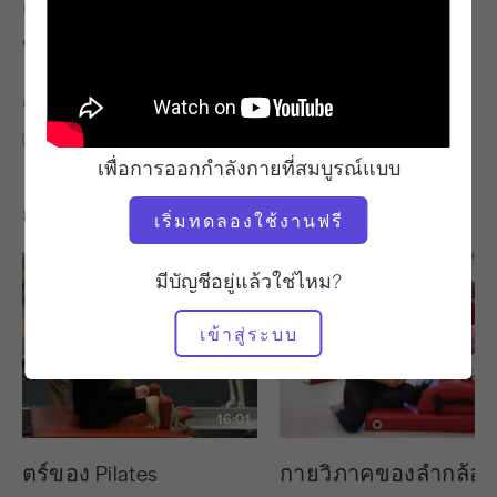
ครู
เวลาวิดีโอ
ซิโมน่า ชิปริอานี
33:39
ค้นหาชั้นเรียนที่คล้ายคลึงกันสำหรับ
30 - 40 นาที
เพื่อการออกกำลังกายที่สมบูรณ์แบบ
การออกกำลังกายอื่น ๆ ที่คุณอาจชอบ
เริ่มทดลองใช้งานฟรี
มีบัญชีอยู่แล้วใช่ไหม?
เข้าสู่ระบบ
16:01
สตร์ของ Pilates
กายวิภาคของลำกล้องเ