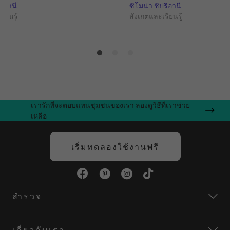
ริอานี
ซิโมน่า ชิปริอานี
ียนรู้
สังเกตและเรียนรู้
เรารักที่จะตอบแทนชุมชนของเรา ลองดูวิธีที่เราช่วย
เหลือ
เริ่มทดลองใช้งานฟรี
สำรวจ
เกี่ยวกับเรา