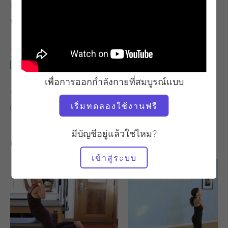
ครู
จังหวะการออกกำลังกาย
บลอสซัม เลอิลานี ครอว์ฟอร์ด
ช้า
อุปกรณ์ที่ต้องใช้
เสื่อ
เพื่อการออกกำลังกายที่สมบูรณ์แบบ
ค้นหาชั้นเรียนที่คล้ายคลึงกันสำหรับ
เริ่มทดลองใช้งานฟรี
พื้นฐาน
10 - 20 นาที
เสื่อ
มีบัญชีอยู่แล้วใช่ไหม?
การออกกำลังกายอื่น ๆ ที่คุณอาจชอบ
เข้าสู่ระบบ