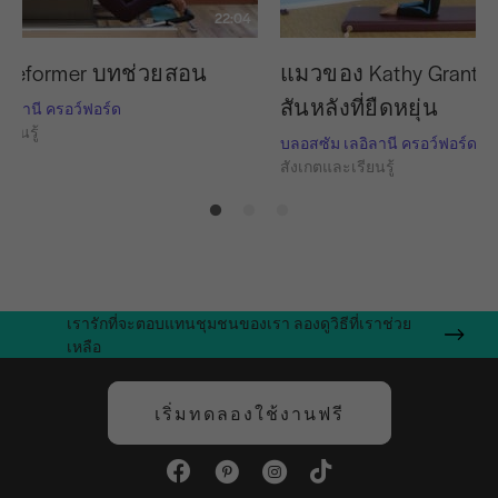
22:04
 Reformer บทช่วยสอน
แมวของ Kathy Grant เพ
สันหลังที่ยืดหยุ่น
อิลานี ครอว์ฟอร์ด
ียนรู้
บลอสซัม เลอิลานี ครอว์ฟอร์ด
สังเกตและเรียนรู้
เรารักที่จะตอบแทนชุมชนของเรา ลองดูวิธีที่เราช่วย
เหลือ
เริ่มทดลองใช้งานฟรี