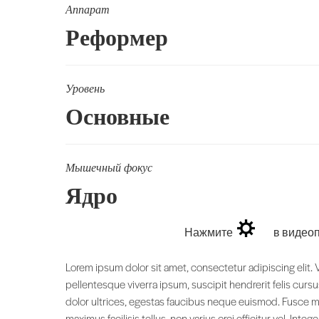
Аппарат
Реформер
Уровень
Основные
Мышечный фокус
Ядро
Нажмите
в видеоп
Lorem ipsum dolor sit amet, consectetur adipiscing elit.
pellentesque viverra ipsum, suscipit hendrerit felis curs
dolor ultrices, egestas faucibus neque euismod. Fusce max
maximus facilisis tellus, non varius orci efficitur vel. In