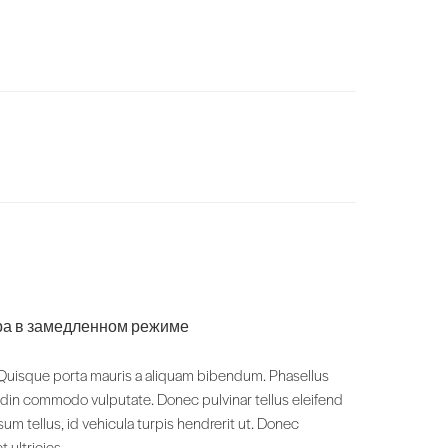
ра в замедленном режиме
s. Quisque porta mauris a aliquam bibendum. Phasellus
itudin commodo vulputate. Donec pulvinar tellus eleifend
um tellus, id vehicula turpis hendrerit ut. Donec
 ultricies.