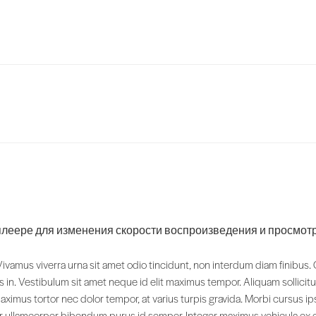
леере для изменения скорости воспроизведения и просмот
 Vivamus viverra urna sit amet odio tincidunt, non interdum diam finibu
us in. Vestibulum sit amet neque id elit maximus tempor. Aliquam sollic
imus tortor nec dolor tempor, at varius turpis gravida. Morbi cursus ips
teger ullamcorper bibendum purus id semper. Integer maximus vehicula ex et