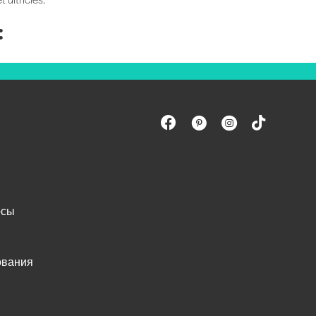
:
осы
ования