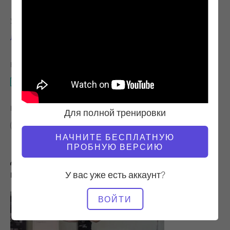
УЧИТЕЛЬ
ТЕМП ТРЕНИРОВКИ
Лесли Белл
Стабильный
НЕОБХОДИМОЕ ОБОРУДОВАНИЕ
Стул Wunda
НАЙТИ ПОХОЖИЕ КЛАССЫ ДЛЯ
Для полной тренировки
Расширенный
40 - 50 мин
Стул Wunda
НАЧНИТЕ БЕСПЛАТНУЮ
ПРОБНУЮ ВЕРСИЮ
Другие тренировки, которые вам могут
понравиться
У вас уже есть аккаунт?
ВОЙТИ