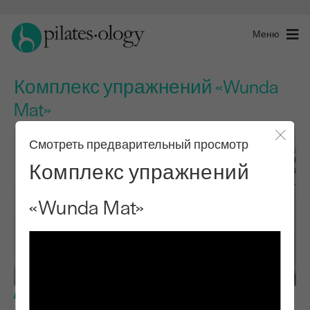
Меню
Комплекс упражнений «Wunda
Mat»
Смотреть предварительный просмотр
Закры
Комплекс упражнений
«Wunda Mat»
Продвинутый уровень