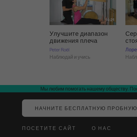
14:21
Улучшите диапазон
Сер
движения плеча
сто
Peter Roël
Лоре
Наблюдай и учись
Набл
Мы любим помогать нашему обществу. Пос
НАЧНИТЕ БЕСПЛАТНУЮ ПРОБНУ
ПОСЕТИТЕ САЙТ
О НАС