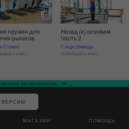
4:26
11:15
ия пружин для
Назад (к) основам
ячих рычагов
Часть 2
н Стивен
Сэнди Шимода
юдай и учись
Наблюдай и учись
мотрите, как мы помогаем.
Ю ВЕРСИЮ
МАГАЗИН
ПОМОЩЬ