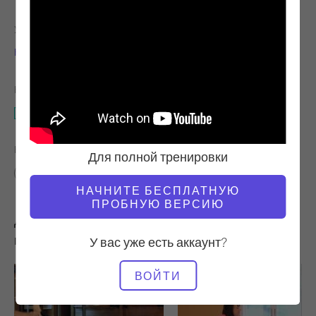
УЧИТЕЛЬ
ТЕМП ТРЕНИРОВКИ
Клэр Данфи Хемани
Быстрый
НЕОБХОДИМОЕ ОБОРУДОВАНИЕ
Корректор позвоночника
НАЙТИ ПОХОЖИЕ КЛАССЫ ДЛЯ
Для полной тренировки
Расширенный
50 - 60 мин
Корректор позвоночника
НАЧНИТЕ БЕСПЛАТНУЮ
ПРОБНУЮ ВЕРСИЮ
Другие тренировки, которые вам могут
понравиться
У вас уже есть аккаунт?
ВОЙТИ