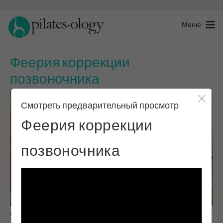
Меню
Феерия коррекции
позвоночника
Смотреть предварительный просмотр
Закры
Феерия коррекции
позвоночника
Продвинутый уровень