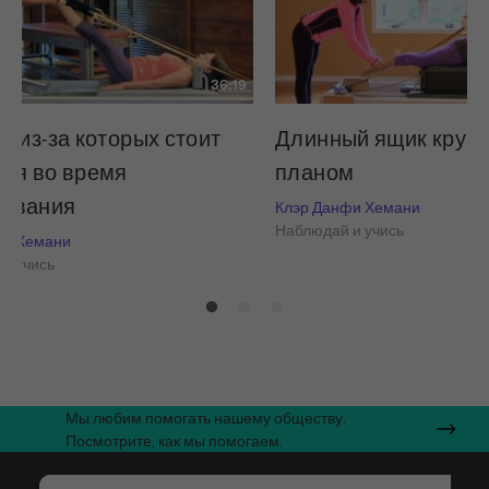
36:19
, из-за которых стоит
Длинный ящик круп
ься во время
планом
давания
Клэр Данфи Хемани
Наблюдай и учись
фи Хемани
и учись
Мы любим помогать нашему обществу.
Посмотрите, как мы помогаем.