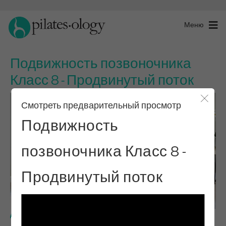
Меню
Подвижность позвоночника
Класс 8 - Продвинутый поток
Смотреть предварительный просмотр
Закры
Подвижность
позвоночника Класс 8 -
Продвинутый поток
Продвинутый уровень