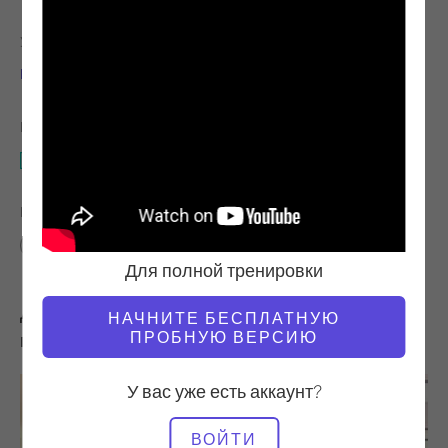
УЧИТЕЛЬ
ТЕМП ТРЕНИРОВКИ
Виктория Торри-Капан
Стабильный
НЕОБХОДИМОЕ ОБОРУДОВАНИЕ
Мат
НАЙТИ ПОХОЖИЕ КЛАССЫ ДЛЯ
Расширенный
30 - 40 мин
40 - 50 мин
Мат
Для полной тренировки
Другие тренировки, которые вам могут
НАЧНИТЕ БЕСПЛАТНУЮ
ПРОБНУЮ ВЕРСИЮ
понравиться
У вас уже есть аккаунт?
ВОЙТИ