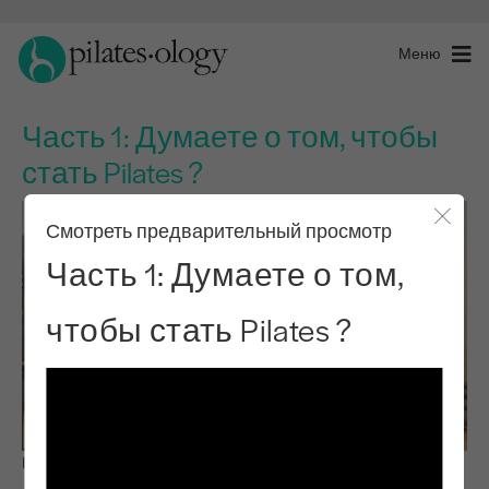
Меню
Часть 1: Думаете о том, чтобы
стать Pilates ?
Смотреть предварительный просмотр
Закры
Часть 1: Думаете о том,
чтобы стать Pilates ?
Наблюдай и учись