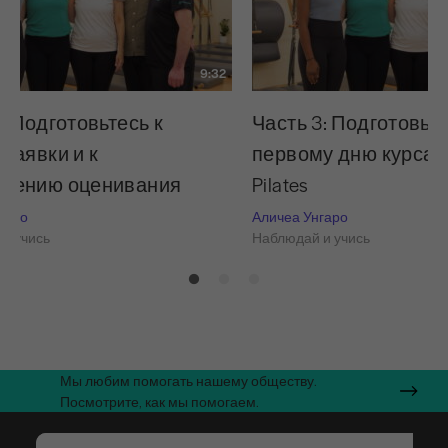
9:32
: Подготовьтесь к
Часть 3: Подготовьте
 заявки и к
первому дню курса 
дению оценивания
Pilates
гаро
Аличеа Унгаро
и учись
Наблюдай и учись
Мы любим помогать нашему обществу.
Посмотрите, как мы помогаем.