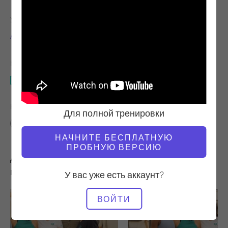
УЧИТЕЛЬ
ВРЕМЯ ВИДЕО
Аличеа Унгаро
8:47
НЕОБХОДИМОЕ ОБОРУДОВАНИЕ
Целая студия
НАЙТИ ПОХОЖИЕ КЛАССЫ ДЛЯ
Для полной тренировки
0 - 10 мин
Целая студия
НАЧНИТЕ БЕСПЛАТНУЮ
ПРОБНУЮ ВЕРСИЮ
Другие тренировки, которые вам могут
понравиться
У вас уже есть аккаунт?
ВОЙТИ