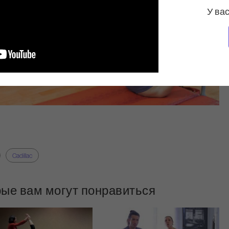
У вас
Cadillac
рые вам могут понравиться