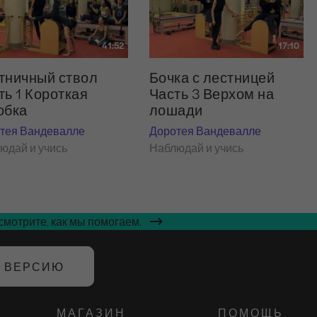
41:52
17:10
тничный ствол
Бочка с лестницей
ть 1 Короткая
Часть 3 Верхом на
обка
лошади
тея Вандевалле
Доротея Вандевалле
юдай и учись
Наблюдай и учись
мотрите, как мы помогаем.
Ю ВЕРСИЮ
МАГАЗИН
ПОМОЩЬ