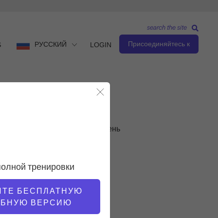
search the site
Присоединяйтесь к
РУССКИЙ
S
LOGIN
Закрыть модальное окно
Продвинутый уровень
УЧИТЕЛЬ
полной тренировки
Доротея Вандевалле
ИТЕ БЕСПЛАТНУЮ
ОБНУЮ ВЕРСИЮ
ТЕМП ТРЕНИРОВКИ