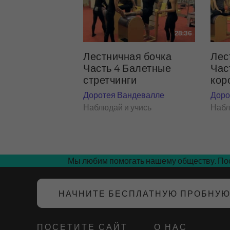
28:36
Лестничная бочка
Лес
Часть 4 Балетные
Час
стретчинги
кор
Доротея Вандевалле
Доро
Наблюдай и учись
Набл
Мы любим помогать нашему обществу. Пос
НАЧНИТЕ БЕСПЛАТНУЮ ПРОБНУ
ПОСЕТИТЕ САЙТ
О НАС