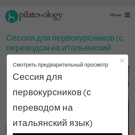
Меню
Сессия для первокурсников (с
переводом на итальянский
язык)
Смотреть предварительный просмотр
Закры
Сессия для
первокурсников (с
переводом на
итальянский язык)