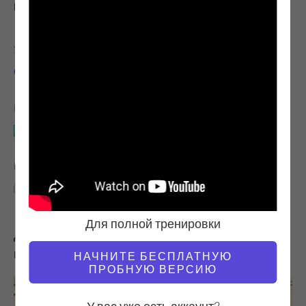
Наблюдай и учись
УЧИТЕЛЬ
ВРЕМЯ ВИДЕО
Симона Чиприани
23:45
НЕОБХОДИМОЕ ОБОРУДОВАНИЕ
Cadillac
НАЙТИ ПОХОЖИЕ КЛАССЫ ДЛЯ
20 - 30 мин
Cadillac
Для полной тренировки
Другие тренировки, которые вам могут
понравиться
НАЧНИТЕ БЕСПЛАТНУЮ
ПРОБНУЮ ВЕРСИЮ