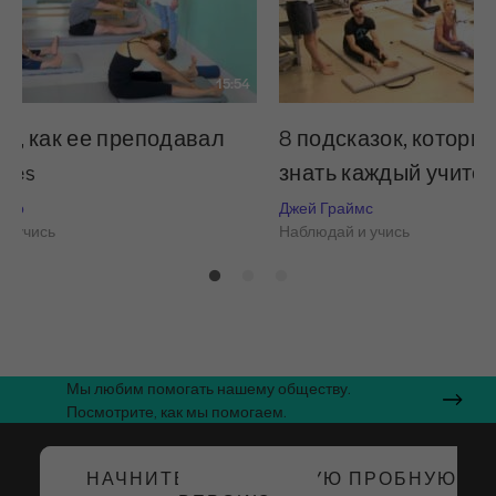
15:54
ая, как ее преподавал
8 подсказок, которы
ates
знать каждый учите
айо
Джей Граймс
и учись
Наблюдай и учись
Мы любим помогать нашему обществу.
Посмотрите, как мы помогаем.
НАЧНИТЕ БЕСПЛАТНУЮ ПРОБНУЮ