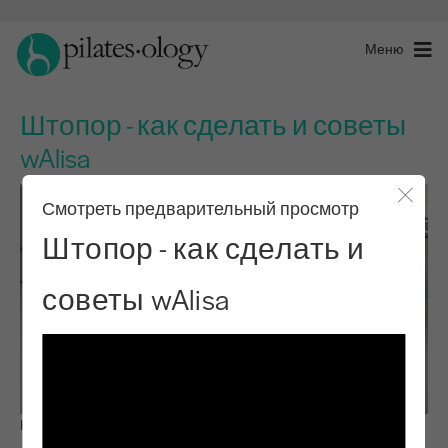
Меню
Штопор - как сделать и советы
wAlisa
Смотреть предварительный просмотр
Закры
Штопор - как сделать и
советы wAlisa
Наблюдай и учись