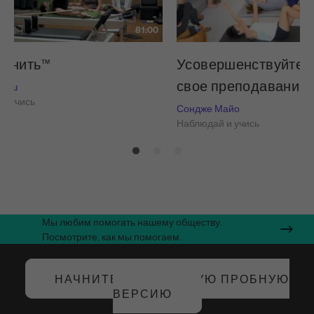
81:00
я нить™
Усовершенствуйте и
свое преподавание
 Нэш
и учись
Сондже Майо
Наблюдай и учись
Мы любим помогать нашему обществу.
Посмотрите, как мы помогаем.
НАЧНИТЕ БЕСПЛАТНУЮ ПРОБНУЮ
ВЕРСИЮ