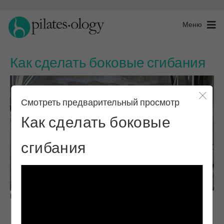
Меню
Как сделать боковые сгибания
Смотреть предварительный просмотр
Закры
Как сделать боковые
сгибания
Наблюдай и учись