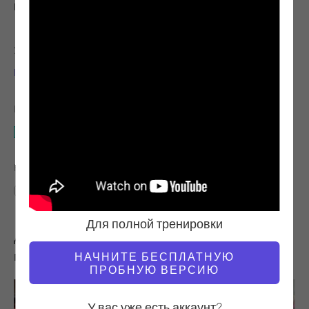
Наблюдай и учись
УЧИТЕЛЬ
ВРЕМЯ ВИДЕО
Глория Гаспери
44:51
НЕОБХОДИМОЕ ОБОРУДОВАНИЕ
Целая студия
НАЙТИ ПОХОЖИЕ КЛАССЫ ДЛЯ
40 - 50 мин
Целая студия
Для полной тренировки
Другие тренировки, которые вам могут
понравиться
НАЧНИТЕ БЕСПЛАТНУЮ
ПРОБНУЮ ВЕРСИЮ
У вас уже есть аккаунт?