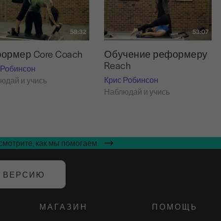
58:32
53:07
ормер Core Coach
Обучение реформеру
Reach
 Робинсон
Крис Робинсон
юдай и учись
Наблюдай и учись
мотрите, как мы помогаем.
Ю ВЕРСИЮ
МАГАЗИН
ПОМОЩЬ