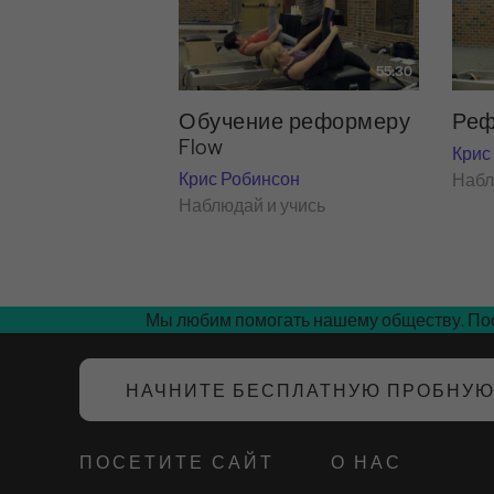
55:30
Обучение реформеру
Реф
Flow
Крис
Крис Робинсон
Набл
Наблюдай и учись
Мы любим помогать нашему обществу. Пос
НАЧНИТЕ БЕСПЛАТНУЮ ПРОБНУ
ПОСЕТИТЕ САЙТ
О НАС