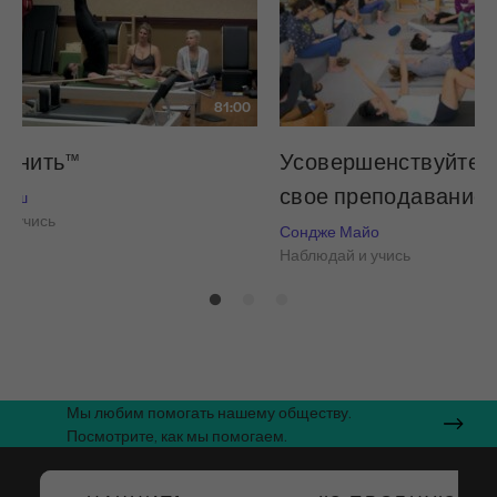
81:00
я нить™
Усовершенствуйте и
свое преподавание
 Нэш
и учись
Сондже Майо
Наблюдай и учись
Мы любим помогать нашему обществу.
Посмотрите, как мы помогаем.