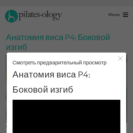
Меню
Анатомия виса P4: Боковой
изгиб
Смотреть предварительный просмотр
Закры
Анатомия виса P4:
Боковой изгиб
Наблюдай и учись