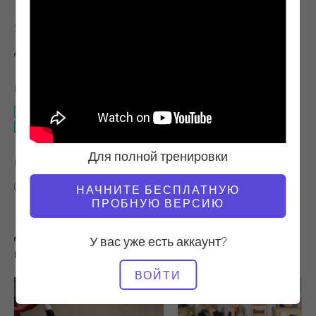
УЧИТЕЛЬ
ВРЕМЯ ВИДЕО
Доктор Джо Масколино
11:58
НЕОБХОДИМОЕ ОБОРУДОВАНИЕ
Целая студия
Бочка с лестницей
Для полной тренировки
НАЙТИ ПОХОЖИЕ КЛАССЫ ДЛЯ
10 - 20 мин
Целая студия
Бочка с лестницей
НАЧНИТЕ БЕСПЛАТНУЮ
ПРОБНУЮ ВЕРСИЮ
Другие тренировки, которые вам могут
У вас уже есть аккаунт?
понравиться
ВОЙТИ