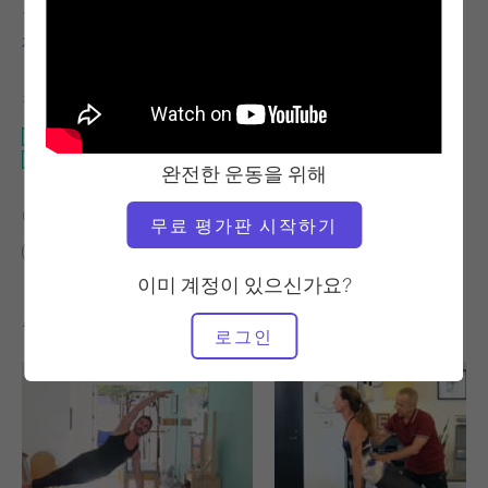
교사
비디오 시간
제이 그라임스
21:06
필요한 장비
개혁자
팔 의자
완전한 운동을 위해
다음에 대한 유사한 클래스 찾기
무료 평가판 시작하기
20~30분
개혁자
팔 의자
이미 계정이 있으신가요?
좋아할 만한 다른 운동
로그인