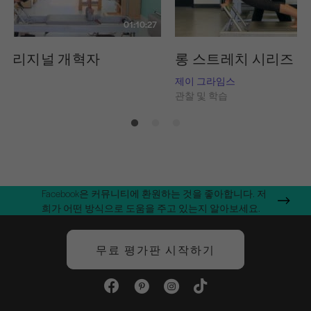
01:10:27
 오리지널 개혁자
롱 스트레치 시리즈
임스
제이 그라임스
습
관찰 및 학습
Facebook은 커뮤니티에 환원하는 것을 좋아합니다. 저
희가 어떤 방식으로 도움을 주고 있는지 알아보세요.
무료 평가판 시작하기