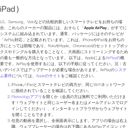
iPad）
LG、Samsung、Vizioなどの比較的新しいスマートテレビをお持ちの場
合、これらのメーカーの製品には、おそらく
「Apple AirPlay」が
すでに
システムに組み込まれています。通常、パッケージにはそのテレビが
「AirPlay対応」と記載されています。これは、iPhoneやiPadをお持ちの
方にとっては朗報であり、RokuやApple、Chromecastのセットトップボッ
クスやドングルを購入することなく、大画面にストリーミングするため
の最も一般的な方法となっています。 以下は、Appleによる
AirPlayの
概
要です。AirPlayを使用するには、以下の手順に従ってください。注：古
いデバイスではアップデートが必要な場合があります。AirPlayの
システ
ム要件
については、
Appleのサイト
をご確認ください。
iPhone／iPadとスマートテレビの両方が、同じWi-Fiネットワーク
に接続されていることを確認してください。
Pilatesologyアプリ
を開くか（会員の方は無料でご利用いただけま
す！ウェブサイトと同じユーザー名またはメールアドレスでログ
インしてください）、インターネットブラウザからウェブサイト
を開くこともできます。
任意の動画を選択し、全画面表示にします。アプリの場合は右上
隅、ウェブプレーヤーの場合は右下隅にあるAirPlayアイコン（テ