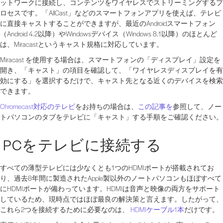
ットワークに接続し、コンテンツをワイヤレスでストリーミングするプ
ロセスです。「AllCast」などのスマートフォンアプリを使えば、テレビ
に直接キャストすることができますが、最近のAndroidスマートフォン
（Android 4.2以降）やWindowsデバイス（Windows 8.1以降）のほとんど
は、Miracastというキャスト規格に対応しています。
Miracast を使用する場合は、スマートフォンの「ディスプレイ」設定を
開き、「キャスト」の項目を確認して、「ワイヤレスディスプレイを有
効にする」を選択するだけで、キャスト先となる近くのデバイスを検索
できます。
Chromecast対応のテレビ
をお持ちの場合は、
この記事を
参照して、ノー
トパソコンのタブをテレビに「キャスト」する手順をご確認ください。
PCをテレビに接続する
すべての薄型テレビには少なくとも1つのHDMIポートが搭載されてお
り、過去8年間に製造されたApple製以外のノートパソコンもほぼすべて
にHDMIポートが備わっています。HDMIは音声と映像の両方をサポート
しているため、現時点ではほぼ最良の解決策と言えます。したがって、
これら2つを接続するために必要なのは、
HDMIケーブル1本
だけです。